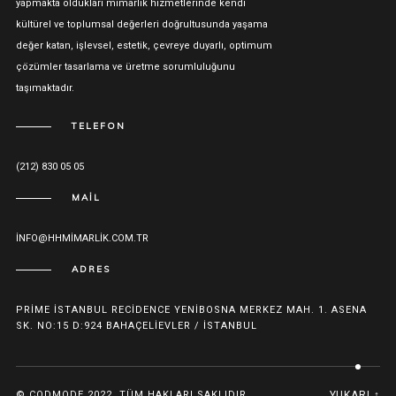
yapmakta oldukları mimarlık hizmetlerinde kendi
kültürel ve toplumsal değerleri doğrultusunda yaşama
değer katan, işlevsel, estetik, çevreye duyarlı, optimum
çözümler tasarlama ve üretme sorumluluğunu
taşımaktadır.
TELEFON
(212) 830 05 05
MAIL
INFO@HHMIMARLIK.COM.TR
ADRES
PRIME İSTANBUL RECIDENCE YENIBOSNA MERKEZ MAH. 1. ASENA
SK. NO:15 D:924 BAHAÇELIEVLER / İSTANBUL
© CODMODE 2022. TÜM HAKLARI SAKLIDIR.
YUKARI ↑