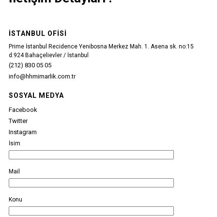
İSTANBUL OFISI
Prime İstanbul Recidence Yenibosna Merkez Mah. 1. Asena sk. no:15
d:924 Bahaçelievler / İstanbul
(212) 830 05 05
info@hhmimarlik.com.tr
SOSYAL MEDYA
Facebook
Twitter
Instagram
İsim
Mail
Konu