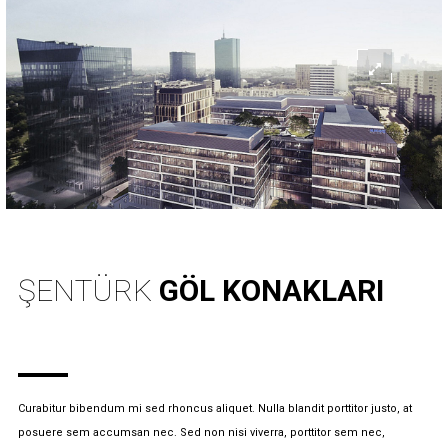
ŞENTÜRK
GÖL KONAKLARI
Curabitur bibendum mi sed rhoncus aliquet. Nulla blandit porttitor justo, at
posuere sem accumsan nec. Sed non nisi viverra, porttitor sem nec,