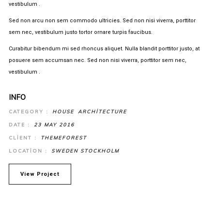
vestibulum .
Sed non arcu non sem commodo ultricies. Sed non nisi viverra, porttitor
sem nec, vestibulum justo tortor ornare turpis faucibus.
Curabitur bibendum mi sed rhoncus aliquet. Nulla blandit porttitor justo, at
posuere sem accumsan nec. Sed non nisi viverra, porttitor sem nec,
vestibulum .
INFO
CATEGORY :
HOUSE
ARCHITECTURE
DATE :
23 MAY 2016
CLIENT :
THEMEFOREST
LOCATION :
SWEDEN STOCKHOLM
View Project