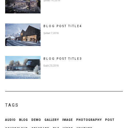
Şubat 16, 2016
BLOG POST
TITLE
4
Şubat 7, 2016
BLOG POST
TITLE
3
Ocak 25, 2016
TAGS
AUDIO
BLOG
DEMO
GALLERY
IMAGE
PHOTOGRAPHY
POST