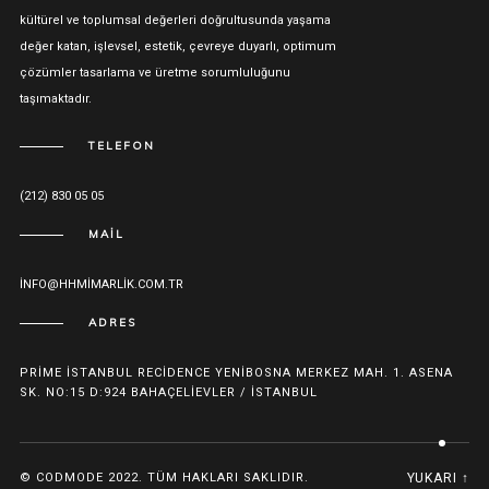
kültürel ve toplumsal değerleri doğrultusunda yaşama
değer katan, işlevsel, estetik, çevreye duyarlı, optimum
çözümler tasarlama ve üretme sorumluluğunu
taşımaktadır.
TELEFON
(212) 830 05 05
MAIL
INFO@HHMIMARLIK.COM.TR
ADRES
PRIME İSTANBUL RECIDENCE YENIBOSNA MERKEZ MAH. 1. ASENA
SK. NO:15 D:924 BAHAÇELIEVLER / İSTANBUL
© CODMODE 2022. TÜM HAKLARI SAKLIDIR.
YUKARI ↑