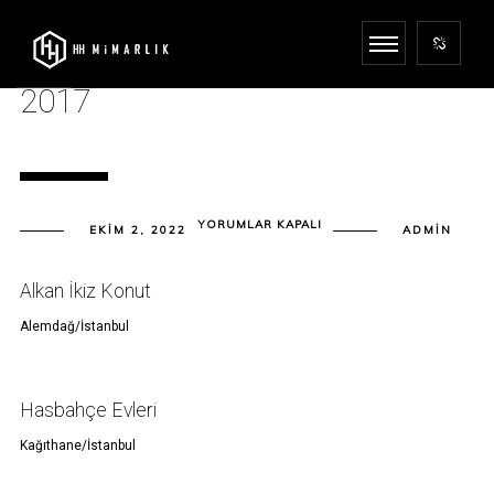
2017
2017
YORUMLAR KAPALI
EKIM 2, 2022
ADMIN
IÇIN
Alkan İkiz Konut
Alemdağ/İstanbul
Hasbahçe Evleri
Kağıthane/İstanbul