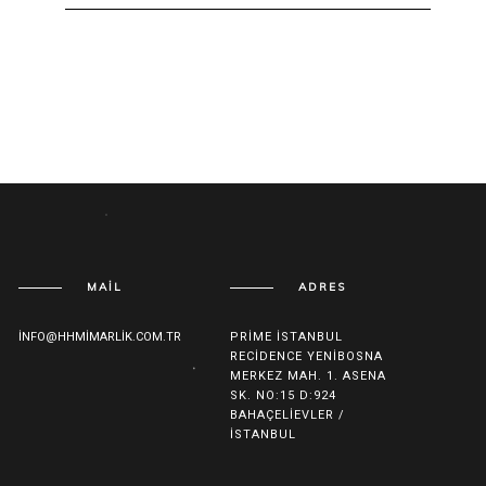
MAIL
ADRES
INFO@HHMIMARLIK.COM.TR
PRIME İSTANBUL
RECIDENCE YENIBOSNA
MERKEZ MAH. 1. ASENA
SK. NO:15 D:924
BAHAÇELIEVLER /
İSTANBUL