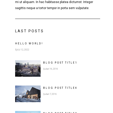
mi ut aliquam. In hac habitasse platea dictumst. Integer
sagittis neque a tortor tempor in porta sem vulputate.
LAST POSTS
HELLO WORLD!
Eylül 12, 2022
BLOG POST
TITLE
1
Şubat 16, 2016
BLOG POST
TITLE
4
Şubat 7, 2016