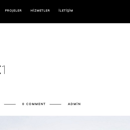
PROJELER
HIZMETLER
İLETIŞIM
E
1
D
0 COMMENT
ADMIN