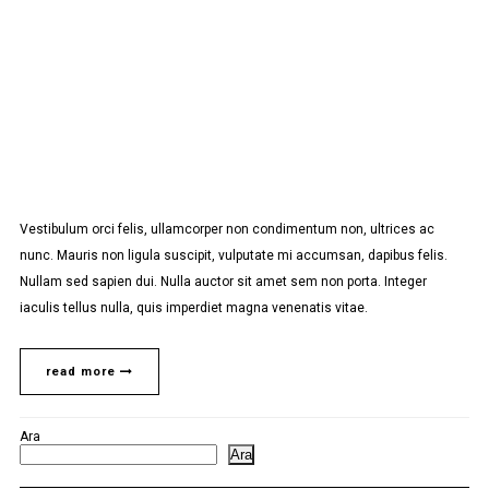
Vestibulum orci felis, ullamcorper non condimentum non, ultrices ac
nunc. Mauris non ligula suscipit, vulputate mi accumsan, dapibus felis.
Nullam sed sapien dui. Nulla auctor sit amet sem non porta. Integer
iaculis tellus nulla, quis imperdiet magna venenatis vitae.
read more
Ara
Ara