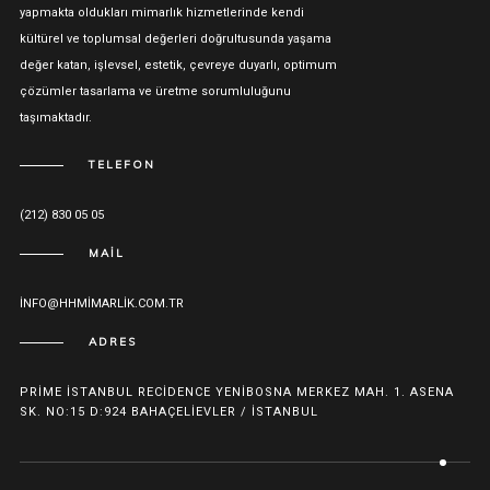
yapmakta oldukları mimarlık hizmetlerinde kendi
kültürel ve toplumsal değerleri doğrultusunda yaşama
değer katan, işlevsel, estetik, çevreye duyarlı, optimum
çözümler tasarlama ve üretme sorumluluğunu
taşımaktadır.
TELEFON
(212) 830 05 05
MAIL
INFO@HHMIMARLIK.COM.TR
ADRES
PRIME İSTANBUL RECIDENCE YENIBOSNA MERKEZ MAH. 1. ASENA
SK. NO:15 D:924 BAHAÇELIEVLER / İSTANBUL