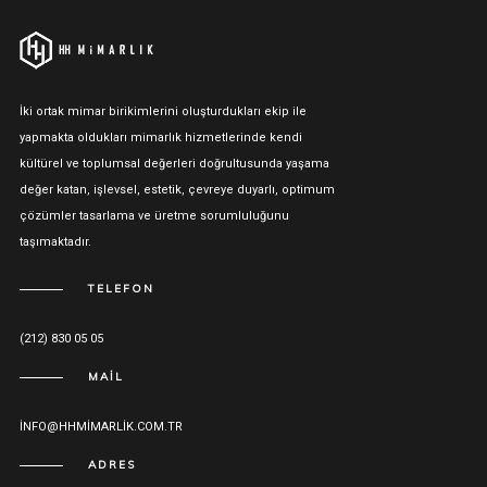
İki ortak mimar birikimlerini oluşturdukları ekip ile
yapmakta oldukları mimarlık hizmetlerinde kendi
kültürel ve toplumsal değerleri doğrultusunda yaşama
değer katan, işlevsel, estetik, çevreye duyarlı, optimum
çözümler tasarlama ve üretme sorumluluğunu
taşımaktadır.
TELEFON
(212) 830 05 05
MAIL
INFO@HHMIMARLIK.COM.TR
ADRES