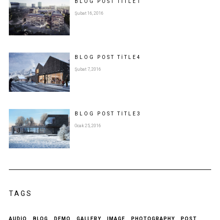
BLOG POST
TITLE
1
Şubat 16, 2016
BLOG POST
TITLE
4
Şubat 7, 2016
BLOG POST
TITLE
3
Ocak 25, 2016
TAGS
AUDIO
BLOG
DEMO
GALLERY
IMAGE
PHOTOGRAPHY
POST