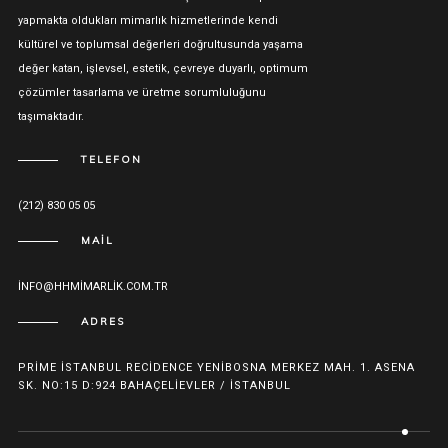
yapmakta oldukları mimarlık hizmetlerinde kendi
kültürel ve toplumsal değerleri doğrultusunda yaşama
değer katan, işlevsel, estetik, çevreye duyarlı, optimum
çözümler tasarlama ve üretme sorumluluğunu
taşımaktadır.
TELEFON
(212) 830 05 05
MAIL
INFO@HHMIMARLIK.COM.TR
ADRES
PRIME İSTANBUL RECIDENCE YENIBOSNA MERKEZ MAH. 1. ASENA
SK. NO:15 D:924 BAHAÇELIEVLER / İSTANBUL