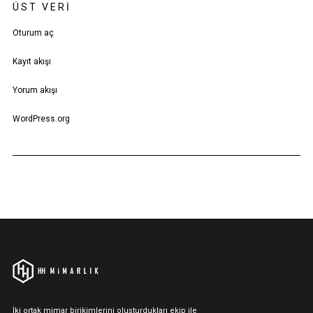
ÜST VERI
Oturum aç
Kayıt akışı
Yorum akışı
WordPress.org
İki ortak mimar birikimlerini oluşturdukları ekip ile