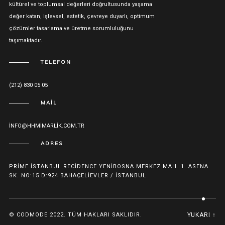
kültürel ve toplumsal değerleri doğrultusunda yaşama
değer katan, işlevsel, estetik, çevreye duyarlı, optimum
çözümler tasarlama ve üretme sorumluluğunu
taşımaktadır.
TELEFON
(212) 830 05 05
MAIL
INFO@HHMIMARLIK.COM.TR
ADRES
PRIME İSTANBUL RECIDENCE YENIBOSNA MERKEZ MAH. 1. ASENA
SK. NO:15 D:924 BAHAÇELIEVLER / İSTANBUL
© CODMODE 2022. TÜM HAKLARI SAKLIDIR.
YUKARI ↑