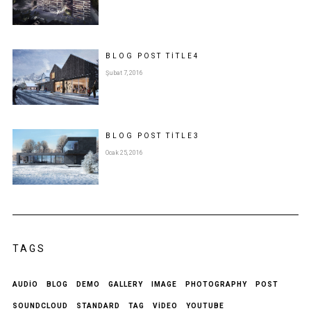
BLOG POST
TITLE
4
Şubat 7, 2016
BLOG POST
TITLE
3
Ocak 25, 2016
TAGS
AUDIO
BLOG
DEMO
GALLERY
IMAGE
PHOTOGRAPHY
POST
SOUNDCLOUD
STANDARD
TAG
VIDEO
YOUTUBE