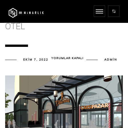
OTEL
OTEL
YORUMLAR KAPALI
EKIM 7, 2022
ADMIN
IÇIN