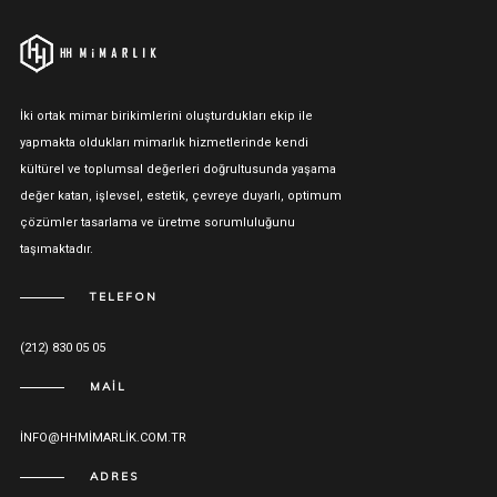
İki ortak mimar birikimlerini oluşturdukları ekip ile
yapmakta oldukları mimarlık hizmetlerinde kendi
kültürel ve toplumsal değerleri doğrultusunda yaşama
değer katan, işlevsel, estetik, çevreye duyarlı, optimum
çözümler tasarlama ve üretme sorumluluğunu
taşımaktadır.
TELEFON
(212) 830 05 05
MAIL
INFO@HHMIMARLIK.COM.TR
ADRES