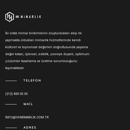
İki ortak mimar birikimlerini oluşturdukları ekip ile
yapmakta oldukları mimarlık hizmetlerinde kendi
kültürel ve toplumsal değerleri doğrultusunda yaşama
değer katan, işlevsel, estetik, çevreye duyarlı, optimum
çözümler tasarlama ve üretme sorumluluğunu
taşımaktadır.
TELEFON
(212) 830 05 05
MAIL
INFO@HHMIMARLIK.COM.TR
ADRES