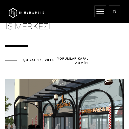
İŞ MERKEZI
İŞ
YORUMLAR KAPALI
ŞUBAT 21, 2016
MERKEZI
ADMIN
IÇIN